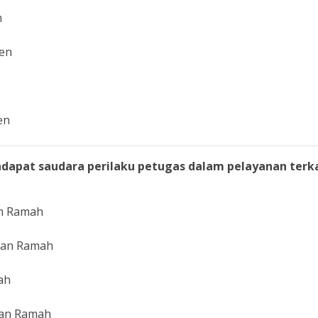
n
en
en
dapat saudara perilaku petugas dalam pelayanan terk
an Ramah
dan Ramah
ah
dan Ramah